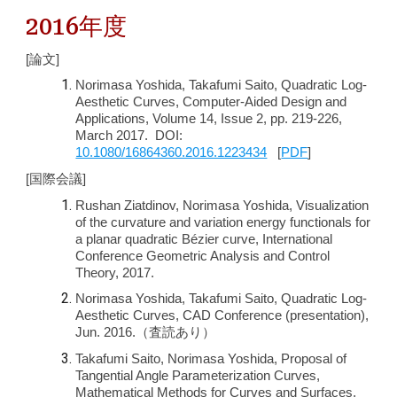
2016年度
[論文]
Norimasa Yoshida, Takafumi Saito, Quadratic Log-
Aesthetic Curves, Computer-Aided Design and
Applications, Volume 14, Issue 2, pp. 219-226,
March 2017. DOI:
10.1080/16864360.2016.1223434
[
PDF
]
[国際会議]
Rushan Ziatdinov, Norimasa Yoshida, Visualization
of the curvature and variation energy functionals for
a planar quadratic Bézier curve, International
Conference Geometric Analysis and Control
Theory, 2017.
Norimasa Yoshida, Takafumi Saito, Quadratic Log-
Aesthetic Curves, CAD Conference (presentation),
Jun. 2016.（査読あり）
Takafumi Saito, Norimasa Yoshida, Proposal of
Tangential Angle Parameterization Curves,
Mathematical Methods for Curves and Surfaces,