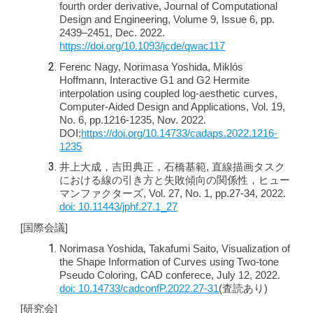
fourth order derivative, Journal of Computational
Design and Engineering, Volume 9, Issue 6, pp.
2439–2451, Dec. 2022.
https://doi.org/10.1093/jcde/qwac117
Ferenc Nagy, Norimasa Yoshida, Miklós
Hoffmann, Interactive G1 and G2 Hermite
interpolation using coupled log-aesthetic curves,
Computer-Aided Design and Applications, Vol. 19,
No. 6, pp.1216-1235, Nov. 2022.
DOI:
https://doi.org/10.14733/cadaps.2022.1216-
1235
井上大成，吉田典正，石橋基範, 直線描画タスク
における線の引き方と失敗傾向の関係性，ヒュー
マンファクターズ, Vol. 27, No. 1, pp.27-34, 2022.
doi: 10.11443/jphf.27.1_27
[国際会議]
Norimasa Yoshida, Takafumi Saito, Visualization of
the Shape Information of Curves using Two-tone
Pseudo Coloring, CAD conferece, July 12, 2022.
doi: 10.14733/cadconfP.2022.27-31
(査読あり)
[研究会]