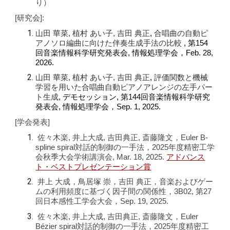
り）
[研究会]:
山田 華菜, 植村 あい子, 吉田 典正
合唱曲の自動ピ
,
アノソロ編曲に向けた伴奏生成手法の比較
, 第1
5
4
回音楽情報科学研究発表会, 情報処理学会，
Feb
.
28
,
202
6
.
山田 華菜, 植村 あい子, 吉田 典正
評価関数と機械
,
学習を用いた合唱曲自動ピアノアレンジの左手パー
ト生成
, デモセッション, 第144回音楽情報科学研究
発表会, 情報処理学会，Sep. 1, 2025.
[学会発表]
佐々木楽, 井上大成, 吉田典正, 斎藤隆文，Euler
B-
spline
spiral対話的制御の一手法，202
5
年度精密工学
会秋季大会学術講演会,
Mar
. 1
8
, 2025.
アドバンス
ト・ベストプレゼンテーション賞
井上 大成，鳥居塚 崇，吉田 典正，音楽およびゲー
ムの利用頻度に基づく因子間の関係性，3B02, 第27
回日本感性工学会大会，Sep. 19, 2025.
佐々木楽
, 井上大成, 吉田典正, 斎藤隆文
，Euler
Bézier spiral対話的制御の一手法，
202
5
年度精密工