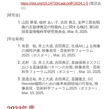
https://doi.org/10.14733/cadconfP.2024.1-5
(査読あ
り)
[研究会]
女声三部合唱
山田 華菜, 植村 あい子, 吉田 典正,
曲の主旋律推定の性能向上に関する検討, 第142
回音楽情報科学研究発表会, Mar. 8, 2025.
[学会発表]
有賀 聡, 井上大成, 吉田典正, 生成AIによる画像
の感性評価
, 映像表現・芸術科学フォーラム
2025（ポスター）, Mar. 10, 2025.
北村 涼, 井上大成, 吉田典正, 直線描画タスクに
おける直線描画パターンの分類
, 映像表現・芸術
科学フォーラム2025（ポスター）, Mar. 10, 2025.
渡邉圭祐, 井上大成, 吉田典正, 斎藤隆文, G2
Hermite補間のための曲率単調領域の可視化, 映
像表現・芸術科学フォーラム2025（ポスター）,
Mar. 10, 2025.
2023年度