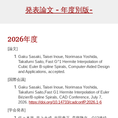
発表論文 - 年度別版-
202
6
年度
[論文]
Gaku Sasaki, Taisei Inoue, Norimasa Yoshida,
Takafumi Saito, Fast G^1 Hermite Interpo
lation
of
Cubic Euler B-spline S
pirals, Computer-Aided Design
and Applications, accepted.
[国際会議]
Gaku Sasaki, Taisei Inoue,
Norimasa Yoshida,
Takafumi Saito,
Fast G1 Hermite Interpolation of Euler
Bézier/B-spline Spirals
,
CAD Conference, July 7,
2026.
https://doi.org/10.14733/cadconfP.2026.1-6
[学会発表]
佐々木楽, 井上大成, 吉田典正, 斎藤隆文，
G^2連続