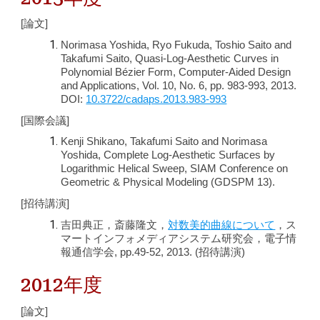
[論文]
Norimasa Yoshida, Ryo Fukuda, Toshio Saito and
Takafumi Saito, Quasi-Log-Aesthetic Curves in
Polynomial Bézier Form, Computer-Aided Design
and Applications, Vol. 10, No. 6, pp. 983-993, 2013.
DOI:
10.3722/cadaps.2013.983-993
[国際会議]
Kenji Shikano, Takafumi Saito and Norimasa
Yoshida, Complete Log-Aesthetic Surfaces by
Logarithmic Helical Sweep, SIAM Conference on
Geometric & Physical Modeling (GDSPM 13).
[招待講演]
吉田典正，斎藤隆文，
対数美的曲線について
，ス
マートインフォメディアシステム研究会，電子情
報通信学会, pp.49-52, 2013. (招待講演)
2012年度
[論文]