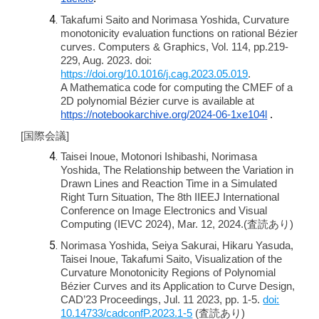
Takafumi Saito and Norimasa Yoshida, Curvature
monotonicity evaluation functions on rational Bézier
curves. Computers & Graphics, Vol. 114, pp.219-
229, Aug. 2023. doi:
https://doi.org/10.1016/j.cag.2023.05.019
.
A
Mathematica
code for computing
the CMEF of a
2D polynomial
Bézier
curve
is available at
https://notebookarchive.org/2024-06-1xe104l
.
[国際会議]
Taisei Inoue, Motonori Ishibashi, Norimasa
Yoshida, The Relationship between the Variation in
Drawn Lines and Reaction Time in a Simulated
Right Turn Situation, The 8th IIEEJ International
Conference on Image Electronics and Visual
Computing (IEVC 2024), Mar. 12, 2024.
(査読あり)
Norimasa Yoshida,
Seiya
Sakurai, Hikaru Yasuda,
Taisei Inoue, Takafumi Saito, Visualization of the
Curvature Monotonicity Regions of Polynomial
Bézier Curves and its Application to Curve Design,
CAD’23 Proceedings, Jul. 11 2023, pp. 1-5.
doi:
10.14733/cadconfP.2023.1-5
(査読あり)