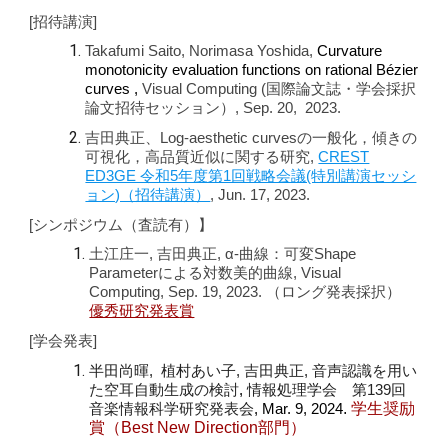
[招待講演]
Takafumi Saito, Norimasa Yoshida,
Curvature
monotonicity evaluation functions on rational Bézier
curves
,
Visual Computing (国際論文誌・学会採択
論文招待セッション）, Sep. 20, 2023.
吉田典正、Log-aesthetic curvesの一般化，傾きの
可視化，高品質近似に関する研究,
CREST
ED3GE 令和5年度第1回戦略会議(特別講演セッシ
ョン)（招待講演）
, Jun. 17, 2023.
[シンポジウム（査読有）】
土江庄一, 吉田典正, α-曲線：可変Shape
Parameterによる対数美的曲線, Visual
Computing, Sep. 19, 2023. （ロング発表採択）
優秀研究発表
賞
[学会発表]
半田尚暉,
植村あい子, 吉田典正, 音声認識を用い
た空耳自動生成の検討
,
情報処理学会 第139回
.
学生奨励
音楽情報科学研究発表会
, Mar. 9, 2024
賞（Best New Direction部門）