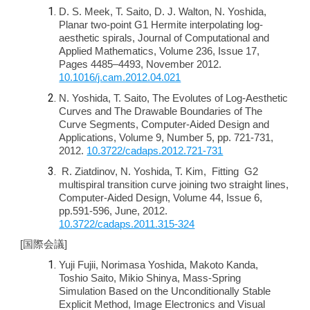
D. S. Meek, T. Saito, D. J. Walton, N. Yoshida,
Planar two-point G1 Hermite interpolating log-
aesthetic spirals, Journal of Computational and
Applied Mathematics, Volume 236, Issue 17,
Pages 4485–4493, November 2012.
10.1016/j.cam.2012.04.021
N. Yoshida, T. Saito, The Evolutes of Log-Aesthetic
Curves and The Drawable Boundaries of The
Curve Segments, Computer-Aided Design and
Applications, Volume 9, Number 5, pp. 721-731,
2012.
10.3722/cadaps.2012.721-731
R. Ziatdinov, N. Yoshida, T. Kim, Fitting G2
multispiral transition curve joining two straight lines,
Computer-Aided Design, Volume 44, Issue 6,
pp.591-596, June, 2012.
10.3722/cadaps.2011.315-324
[国際会議]
Yuji Fujii, Norimasa Yoshida, Makoto Kanda,
Toshio Saito, Mikio Shinya, Mass-Spring
Simulation Based on the Unconditionally Stable
Explicit Method, Image Electronics and Visual