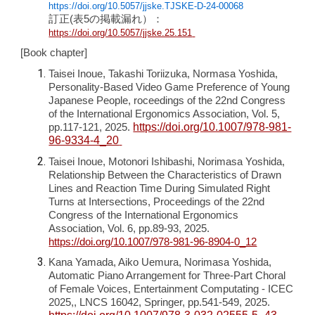
https://doi.org/10.5057/jjske.TJSKE-D-24-00068
訂正(表5
の掲載漏れ
）：
https://doi.org/10.5057/jjske.25.151
[Book chapter]
Taisei Inoue, Takashi Toriizuka, Normasa Yoshida,
Personality-Based Video Game Preference of Young
Japanese People,
roceedings of the 22nd Congress
of the International Ergonomics Association, Vol.
5
,
https://doi.org/10.1007/978-981-
pp.
117
-
121
, 2025.
96-9334-4_20
Taisei Inoue, Motonori Ishibashi, Norimasa Yoshida,
Relationship Between the Characteristics of Drawn
Lines and Reaction Time During Simulated Right
Turns at Intersections, Proceedings of the 22nd
Congress of the International Ergonomics
Association, Vol. 6, pp.89-93, 2025.
https://doi.org/10.1007/978-981-96-8904-0_12
Kana Yamada, Aiko Uemura, Norimasa Yoshida,
Automatic Piano Arrangement for Three-Part Choral
of Female Voices, Entertainment Computating - ICEC
2025,, LNCS 16042, Springer, pp.541-549, 2025.