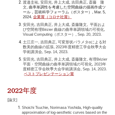
渡邉圭祐
,
安田光
,
井上大成
,
吉田典正
,
斎藤 隆
文,
曲率単調性を考慮した空間曲線の描画作成ツ
ール，芸術科学フォーラム（ポスター）, Mar. 5,
2024.
企業賞（コロナ社賞）
安田光, 吉田典正, 井上大成, 斎藤隆文, 平面およ
び空間有理Bézier 曲線の曲率単調領域の可視化,
Visual Computing（ポスター）, Sep. 20, 2023.
土江庄一, 吉田典正, 可変形状パラメタαによる対
数美的曲線の拡張, 2023年度精密工学会秋季大会
学術講演会, Sep. 14, 2023.
安田光, 吉田典正, 井上大成, 斎藤隆文, 有理Bézier
平面・空間曲線の曲率単調領域の可視化,
2023年
度精密工学会秋季大会学術講演会, Sep. 14, 2023.
ベストプレゼンテーション賞
2022年度
[論文]
Shoichi Tsuchie, Norimasa Yoshida, High-quality
approximation of log-aesthetic curves based on the