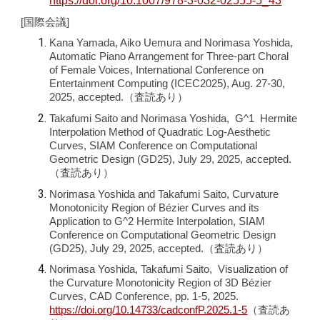
https://doi.org/10.1007/978-3-032-02555-5_43
[国際会議]
Kana Yamada, Aiko Uemura and Norimasa Yoshida,
Automatic Piano Arrangement for Three-part Choral
of Female Voices, International Conference on
Entertainment Computing (ICEC2025), Aug. 27-30,
2025, accepted.
（査読あり）
Takafumi Saito and Norimasa Yoshida, G^1 Hermite
Interpolation Method of Quadratic Log-Aesthetic
Curves, SIAM Conference on Computational
Geometric Design (GD25), July 29, 2025, accepted.
（査読あり）
Norimasa Yoshida and Takafumi Saito, Curvature
Monotonicity Region of Bézier Curves and its
Application to G^2 Hermite Interpolation
, SIAM
Conference on Computational Geometric Design
(GD25), July 29, 2025, accepted.（査読あり）
Norimasa Yoshida, Takafumi Saito, Visualization of
the Curvature Monotonicity Region of 3D Bézier
Curves, CAD Conference, pp. 1-5, 2025.
https://doi.org/10.14733/cadconfP.2025.1-5
（査読あ