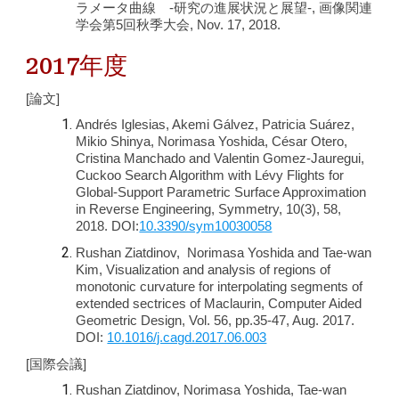
ラメータ曲線 -研究の進展状況と展望-, 画像関連
学会第5回秋季大会, Nov. 17, 2018.
2017年度
[論文]
Andrés Iglesias, Akemi Gálvez, Patricia Suárez,
Mikio Shinya, Norimasa Yoshida, César Otero,
Cristina Manchado and Valentin Gomez-Jauregui,
Cuckoo Search Algorithm with Lévy Flights for
Global-Support Parametric Surface Approximation
in Reverse Engineering, Symmetry, 10(3), 58,
2018. DOI:
10.3390/sym10030058
Rushan Ziatdinov, Norimasa Yoshida and Tae-wan
Kim, Visualization and analysis of regions of
monotonic curvature for interpolating segments of
extended sectrices of Maclaurin, Computer Aided
Geometric Design, Vol. 56, pp.35-47, Aug. 2017.
DOI:
10.1016/j.cagd.2017.06.003
[国際会議]
Rushan Ziatdinov, Norimasa Yoshida, Tae-wan