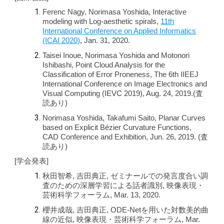
Ferenc Nagy, Norimasa Yoshida, Interactive
modeling with Log-aesthetic spirals,
11th
International Conference on Applied Informatics
(ICAI 2020)
, Jan. 31, 2020.
Taisei Inoue, Norimasa Yoshida and Motonori
Ishibashi, Point Cloud Analysis for the
Classification of Error Proneness, The 6th IIEEJ
International Conference on Image Electronics and
Visual Computing (IEVC 2019), Aug. 24, 2019.(査
読あり)
Norimasa Yoshida, Takafumi Saito, Planar Curves
based on Explicit Bézier Curvature Functions,
CAD Conference and Exhibition, Jun. 26, 2019. (査
読あり)
[学会発表]
秋田智希, 吉田典正, ゼミナールでの発言度合い調
査のための深層学習による話者識別, 映像表現・
芸術科学フォーラム, Mar. 13, 2020.
櫻井成哉, 吉田典正, ODE-Netを用いた対数美的曲
線の近似, 映像表現・芸術科学フォーラム, Mar.