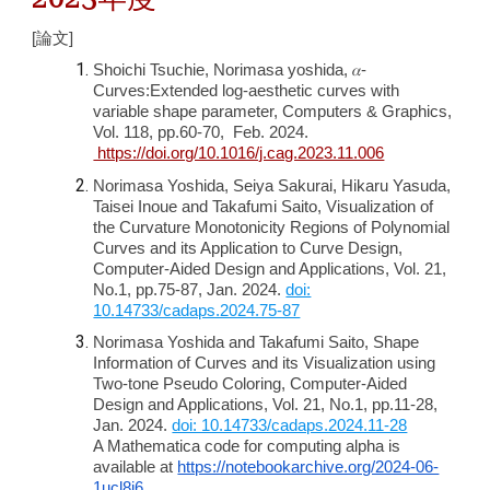
[論文]
Shoichi Tsuchie, Norimasa yoshida, 𝛼-
Curves:Extended log-aesthetic curves with
variable shape parameter, Computers & Graphics,
Vol. 118, pp.60-70, Feb. 2024.
https://doi.org/10.1016/j.cag.2023.11.006
Norimasa Yoshida, Seiya Sakurai, Hikaru Yasuda,
Taisei Inoue and Takafumi Saito, Visualization of
the Curvature Monotonicity Regions of Polynomial
Curves and its Application to Curve Design,
Computer-Aided Design and Applications, Vol. 21,
No.1, pp.75-87, Jan. 2024.
doi:
10.14733/cadaps.2024.75-87
Norimasa Yoshida and Takafumi Saito, Shape
Information of Curves and its Visualization using
Two-tone Pseudo Coloring, Computer-Aided
Design and Applications, Vol. 21, No.1, pp.11-28,
Jan. 2024.
doi: 10.14733/cadaps.2024.11-28
A Mathematica code for computing alpha is
available at
https://notebookarchive.org/2024-06-
1ucl8i6
.