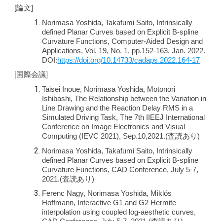
[論文]
Norimasa Yoshida, Takafumi Saito, Intrinsically
defined Planar Curves based on Explicit B-spline
Curvature Functions, Computer-Aided Design and
Applications, Vol. 19, No. 1, pp.152-163, Jan. 2022.
DOI:
https://doi.org/10.14733/cadaps.2022.164-17
[国際会議]
Taisei Inoue, Norimasa Yoshida, Motonori
Ishibashi, The Relationship between the Variation in
Line Drawing and the Reaction Delay RMS in a
Simulated Driving Task, The 7th IIEEJ International
Conference on Image Electronics and Visual
Computing (IEVC 2021), Sep.10,2021.(査読あり)
Norimasa Yoshida, Takafumi Saito, Intrinsically
defined Planar Curves based on Explicit B-spline
Curvature Functions, CAD Conference, July 5-7,
2021.(査読あり)
Ferenc Nagy, Norimasa Yoshida, Miklós
Hoffmann, Interactive G1 and G2 Hermite
interpolation using coupled log-aesthetic curves,