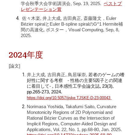
学会秋季大会学術講演会, Sep. 1
9
, 202
5
.
ベストプ
レゼンテーション賞
佐々木楽, 井上大成, 吉田典正, 斎藤隆文，
Euler
Bézier spiralとEuler B-spline spiralのG^1 Hermite補
間の高速化, ポスター，Visual Computing, Sep, 8,
2025.
202
4
年度
[論文]
井上大成, 吉田典正, 鳥居塚崇,
若者のゲームの嗜
好性に関する考察 - 性格の主要5因子との関連
に着目して-
,
日本感性工学会論文誌
, 23(3),
pp.265-273, 2024.
https://doi.org/10.5057/jjske.TJSKE-D-23-00043
Norimasa
Y
oshida, Takafumi Saito, Curvature
Monotonicity Regions of 2D Polynomial and
Rational Bézier Curves as the Intersection of
Implicit Regions, Computer-Aided Design and
Applications, Vol. 22, No. 1, pp.68
-80, Jan. 2025.