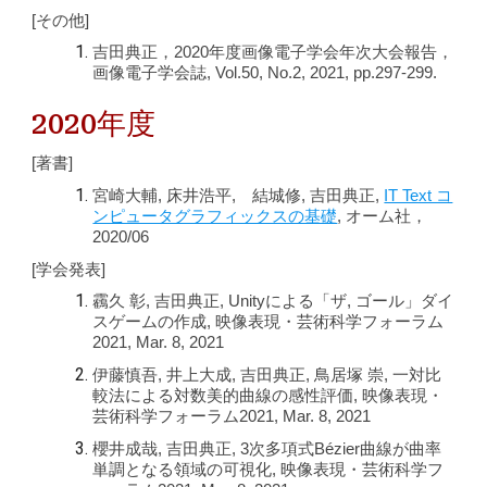
[その他]
吉田典正，2020年度画像電子学会年次大会報告，
画像電子学会誌, Vol.50, No.2, 2021, pp.297-299.
2020年度
[著書]
宮崎大輔, 床井浩平, 結城修, 吉田典正,
IT Text コ
ンピュータグラフィックスの基礎
, オーム社，
2020/06
[学会発表]
靏久 彰, 吉田典正, Unityによる「ザ, ゴール」ダイ
スゲームの作成, 映像表現・芸術科学フォーラム
2021, Mar. 8, 2021
伊藤慎吾, 井上大成, 吉田典正, 鳥居塚 崇, 一対比
較法による対数美的曲線の感性評価, 映像表現・
芸術科学フォーラム2021, Mar. 8, 2021
櫻井成哉, 吉田典正, 3次多項式Bézier曲線が曲率
単調となる領域の可視化, 映像表現・芸術科学フ