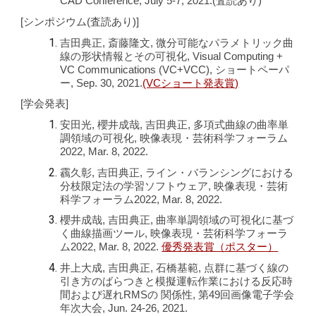
CAD Conference, July 5-7, 2021.(査読あり)
[シンポジウム(査読あり)]
吉田典正, 斎藤隆文, 微分可能なパラメトリック曲
線の形状情報とその可視化, Visual Computing +
VC Communications (VC+VCC), ショートペーパ
ー, Sep. 30, 2021.
(VCショート発表賞)
[学会発表]
安田光, 櫻井成哉, 吉田典正, 多項式曲線の曲率単
調領域の可視化, 映像表現・芸術科学フォーラム
2022, Mar. 8, 2022.
靏久彰, 吉田典正, ライン・バランシングにおける
分枝限定法の学習ソフトウェア, 映像表現・芸術
科学フォーラム2022, Mar. 8, 2022.
櫻井成哉, 吉田典正, 曲率単調領域の可視化に基づ
く曲線描画ツール, 映像表現・芸術科学フォーラ
ム2022, Mar. 8, 2022.
優秀発表賞（ポスター）
井上大成, 吉田典正, 石橋基範, 点群に基づく線の
引き方のばらつきと模擬運転作業における反応時
間および遅れRMSの 関係性, 第49回画像電子学会
年次大会, Jun. 24-26, 2021.