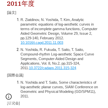
2011年度
[論文]
R. Ziatdinov, N. Yoshida, T. Kim, Analytic
parametric equations of log-aesthetic curves in
terms of incomplete gamma functions, Computer
Aided Geometric Design, Volume 29, Issue 2,
pp.129-140, February 2012.
10.1016/j.cagd.2011.11.003
N. Yoshida, R. Fukuda, T. Saito, T. Saito,
Compound-rhythm Log-aesthetic Space Curve
Segments, Computer-Aided Design and
Applications, Vol. 8, No.2, pp.315-324,
2011.
10.3722/cadaps.2011.315-324
[国際会議]
N. Yoshida and T. Saito, Some characteristics of
log-aesthetic planar curves, SIAM Conference on
Geometric and Physical Modeling (GD/SPM11),
2011.
[研究会]