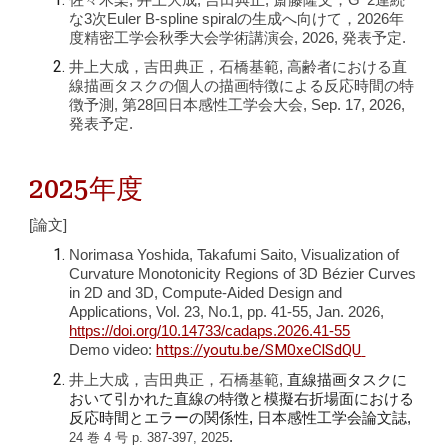
な3次Euler B-spline spiralの生成へ向けて
，202
6
年
度精密工学会秋季大会学術講演会, 2026, 発表予定
.
井上大成，吉田典正，石橋基範,
高齢者における直
線描画タスクの個人の描画特徴による反応時間の特
徴予測, 第28回日本感性工学会大会, Sep. 17, 2026
,
発表予定
.
202
5
年度
[論文]
Norimasa Yoshida, Takafumi Saito, Visualization of
Curvature Monotonicity Regions of 3D Bézier Curves
in 2D and 3D, Compute-Aided Design and
Applications, Vol. 23, No.1, pp. 41-55, Jan. 2026,
https://doi.org/10.14733/cadaps.2026.41-55
https://youtu.be/SM0xeClSdQU
Demo video:
井上大成，吉田典正，石橋基範,
直線描画タスクに
おいて引かれた直線の特徴と模擬右折場面における
反応時間とエラーの関係性
,
日本感性工学会論文誌,
.
24 巻 4 号 p. 387-397, 2025