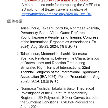
https://doi.org/10.14733/cadaps.2025.68-80
A Mathematica code for computing the CMEF of a
2D polynomial
Bézier
curve is available at
https://notebookarchive.org/2024-06-1xe104l
.
[国際会議]
Taisei Inoue, Takashi Toriizuka, Norimasa Yoshida
,
Personality-Based Video Game Preference of
Young Japanese Peopl
e, 22nd Triennial Congress
of the International Ergonomics Association (IEA
2024), Aug. 25-29, 2024. (査読あり）
Taisei Inoue, Motonori Ishibashi, Norimasa
Yoshida
,
Relationship between the Characteristics
of Drawn Lines and Reaction Time during
Simulated Right Turns at Intersections
, 22nd
Triennial Congress of the International Ergonomics
Association (IEA 2024), Poster Present
ation, ,
Aug.
25-29, 2024. (査読あり）
Norimasa Yoshida,
Takafumi Saito,
Theoretical
Investigation of the Curvature Monotonicity
Regions of 2D Polynomial Bézier Curves based on
the Sufficient Conditions
, CAD’2
4
Proceedings,
Jul. 1,
2024.