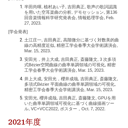
半田尚暉, 植村あい子, 吉田典正, 歌声の歌詞認識
を用いた空耳楽曲の分析, デモセッション, 第136
回音楽情報科学研究発表会, 情報処理学会, Feb.
27, 2023.
[学会発表]
土江庄一, 吉田典正, 高階微分に基づく対数美的曲
線の高精度近似, 精密工学会春季大会学術講演会,
Mar. 15, 2023.
安田光，井上大成, 吉田典正, 斎藤隆文, 3 次多項
式Bézier空間曲線の曲率単調領域の可視化, 精密
工学会春季大会学術講演会, Mar. 15, 2023.
井上大成, 安田光，櫻井成哉, 吉田典正, 斎藤隆文,
多項式Bézier 平面曲線の曲率単調領域の可視化,
精密工学会春季大会学術講演会, Mar. 15, 2023.
安田光, 櫻井成哉, 吉田典正, 斎藤隆文, GPUを用
いた曲率単調領域可視化に基づく曲線描画ツー
ル, VC+VCC2022, ポスター，Oct. 7, 2022.
2021年度