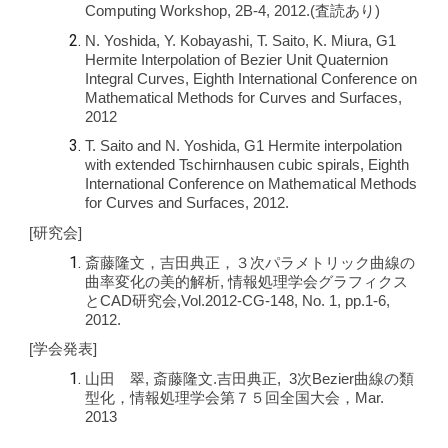
Computing Workshop, 2B-4, 2012.(査読あり)
N. Yoshida, Y. Kobayashi, T. Saito, K. Miura, G1
Hermite Interpolation of Bezier Unit Quaternion
Integral Curves, Eighth International Conference on
Mathematical Methods for Curves and Surfaces,
2012
T. Saito and N. Yoshida, G1 Hermite interpolation
with extended Tschirnhausen cubic spirals, Eighth
International Conference on Mathematical Methods
for Curves and Surfaces, 2012.
[研究会]
斎藤隆文，吉田典正，３次パラメトリック曲線の
曲率変化の美的解析, 情報処理学会グラフィクス
とCAD研究会,Vol.2012-CG-148, No. 1, pp.1-6,
2012.
[学会発表]
山田 翠, 斎藤隆文.吉田典正, 3次Bezier曲線の類
型化，情報処理学会第７５回全国大会，Mar.
2013