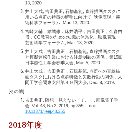
13, 2020.
井上大成, 吉田典正, 石橋基範, 直線描画タスクに
用いる点群の特徴の解明に向けて, 映像表現・芸
術科学フォーラム, Mar. 13, 2020.
宮崎大輔，結城修．床井浩平，吉田典正，金森由
博，CG教育のための知識の体系化，映像表現・
芸術科学フォーラム, Mar. 13, 2020.
井上大成，吉田典正，石橋基範, 直線描画タスク
と模擬運転作業における注意制御の関係，第15回
日本感性工学会春季大会, Mar. 5, 2020.
井上大成，吉田典正，石橋基範, 点群への直線描
画タスクにおける点群特徴と失敗行動の関係，人
間工学会関東支部第４９回大会, Dec. 8, 2019.
[その他]
吉田典正, 随想 見えない「てこ」, 画像電子学
会, Vol. 48, No.2, 2019, pp.355. doi:
10.11371/iieej.48.355
2018年度