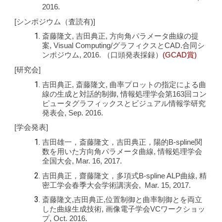
2016.
[シンポジウム（査読有)]
斎藤隆文, 吉田典正, 方向角パラメータ曲線の提
案, Visual Computing/グラフィクスとCAD.合同シ
ンポジウム, 2016. （口頭発表採録）
(GCAD賞)
[研究会]
吉田典正, 斎藤隆文, 曲率プロットの指定による曲
線の生成と対話的制御, 情報処理学会第163回コン
ピュータグラフィックスとビジュアル情報学研究
発表会, Sep. 2016.
[学会発表]
吉田雄一，斎藤隆文，吉田典正，陽的B-spline関
数を用いた方向角パラメータ曲線, 情報処理学会
全国大会, Mar. 16, 2017.
吉田典正，齋藤隆文，多項式B-spline ALP曲線, 精
密工学会春季大会学術講演会, Mar. 15, 2017.
斎藤隆文,吉田典正,位置制御と曲率制御とを両立
した曲線生成技術, 画像電子学会VCワークショッ
プ, Oct. 2016.